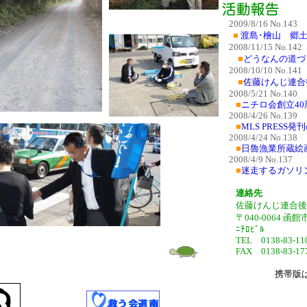
2009/8/16 No.143
■
渡島･檜山 郷
2008/11/15 No.142
■
どうなんの道づく
2008/10/10 No.141
■
佐藤けんじ連合
2008/5/21 No.140
■
ニチロ会創立4
2008/4/26 No.139
■
MLS PRESS
2008/4/24 No.138
■
日魯漁業所蔵絵
2008/4/9 No.137
■
迷走するガソリ
連絡先
佐藤けんじ連合後
〒040-0064 函館
ﾆﾁﾛﾋﾞﾙ
TEL 0138-83-1
FAX 0138-83-17
携帯版は